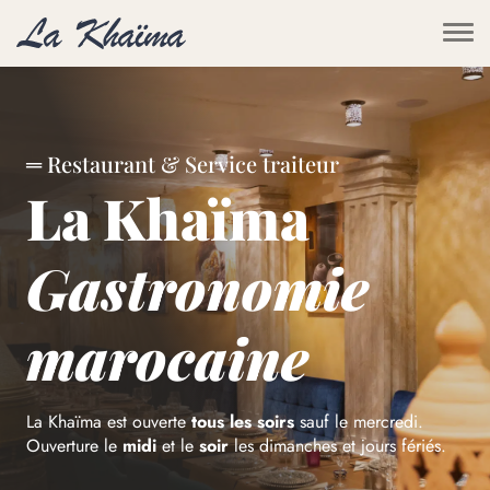
Skip to main content
═ Restaurant & Service traiteur
La Khaïma
Gastronomie
marocaine
La Khaïma est ouverte
tous les soirs
sauf le mercredi.
Ouverture le
midi
et le
soir
les dimanches et jours fériés.